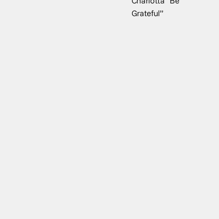
Charlotta “Be
Grateful”