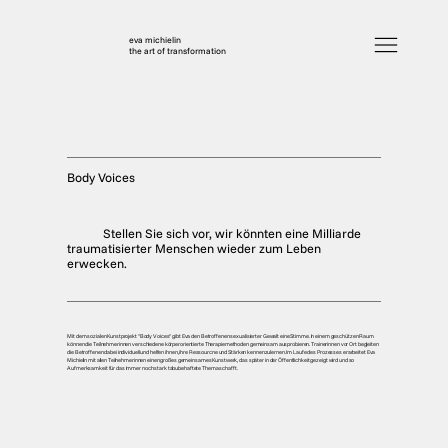
eva michielin
the art of transformation
Body Voices
Stellen Sie sich vor, wir könnten eine Milliarde
traumatisierter Menschen wieder zum Leben
erwecken.
Mit dem sozialen Kunstprojekt "Body Voices" gibt Eva den Betroffenen sexualisierter Gewalt eine Stimme. In einem geschützen Raum
können die Teilnehmerinnen verschiedene körperorientierte Therapiemethoden gemeinsam ausprobieren. Trainerinnen vor Ort begleiten
die Betroffenen dabei individuell und helfen ihnen, ihre Ressourcne und Stärken kennenzulernen. Im Laufe des Prozesses erarbeitet Eva
Michielin mit allen Teilnehmerinnen einen großes gemeinsames Kunstwerk, das später in der Öffentlichkeit gezeigt wird und so
Aufmerksamkeit für das immer noch stark tabubehaftete Thema schafft.