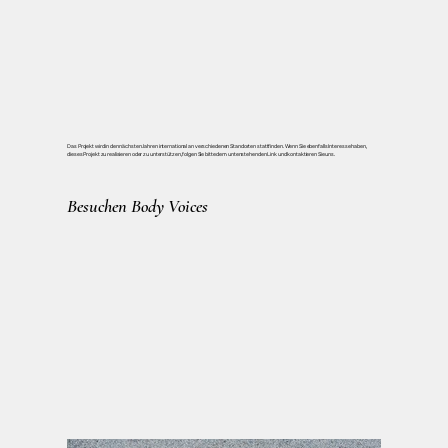
Das Projekt wird in den nächsten Jahren international an verschiedenen Standorten stattfinden. Wenn Sie ebenfalls Interesse haben,
dieses Projekt zu realisieren oder zu unterstützen, folgen Sie bitte dem untenstehenden Link und kontaktieren Sie uns.
Besuchen Body Voices