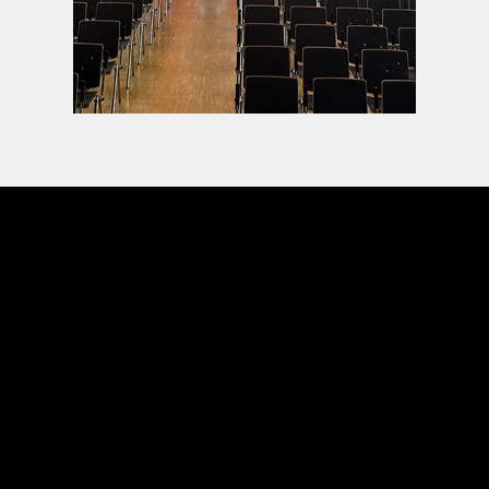
eva michielin
Site map
About Eva
Project Morgenland
The Blind Spot
Body Voices
Impressum