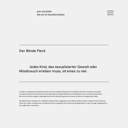
eva michielin
the art of transformation
Der Blinde Fleck
Jedes Kind, das sexualisierter Gewalt oder
Missbrauch erleben muss, ist eines zu viel.
Die Serie von Kinderportraits betroffener Menschen ist eine Idee der Künstlerin Eva Michielin. Sie hat ihre künstlerische und ihre
sozialunternehmerische Arbeit in den Dienst dieser Menschen gestellt. Mit ihrem Projekt Body Voices macht sie den einzelnen
Menschen sichtbar und gibt so denjenigen eine Stimme, denen ihre genommen wurde und die sie zurückgewinnen wollen.
Der blinde Fleck ist eine Serie von zwölf Motiven, jedes Motiv zeigt jeweils ein betroffenes Kind. Der Kinder-Fotografie wird ein Zitat des
Täters, der Täterin, von Mitwissern und Mitwisserinnen hinzugefügt. Der Kontrast der Kindergesichter zu den Aussagen zeigt die ganze
Absurdität dieser Verbrechen.