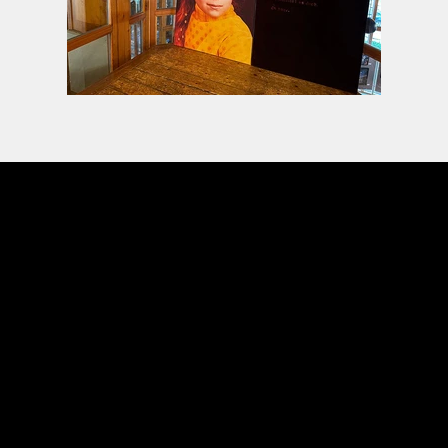
eva michielin
Site map
About Eva
Project Morgenland
The Blind Spot
Body Voices
Impressum
Contact