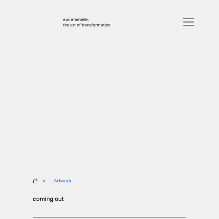
eva michielin
the art of transformation
>
Artwork
coming out