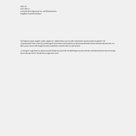
2021 / 23
140 x 220 cm
Leinwand, Samt, Pigmente, Ton- und Ölfarbe, Wachs,
Nagellack Chanél “Profondeur”
Die Diagnose lautet „begabt“, später „depressiv“, vielleicht aber auch „bi-polar“ oder einfach „posttraumatisch gestört“ und
„hypersensibel“? Was solche Zuschreibungen in einem Menschen auslösen, ist den entsprechenden Ärzten wohl oftmals nicht klar. Vor
allem, wenn sie sich nicht einigen können, in welche Box sie einen denn nun einsortieren.
„Coming out“ zeigt eine Frau, die sich aus den Rinden herausschält, mit allen Diagnosen, die am Ende nur Schall und Rauch sind. Ist sie alles
davon oder gar nichts? Letztlich ist es egal, sie ist stark.