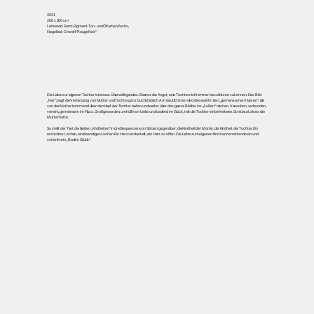
2021
200 x 200 cm
Leinwand, Samt, Pigment, Ton- und Ölfarbe, Wachs,
Nagellack Chanél “Rouge Noir”
Die Liebe zur eigenen Tochter ist etwas Überwältigendes. Ebenso die Angst, eine Tochter nicht immer beschützen zu können. Das Bild
„Fier“ zeigt die Verbindung von Mutter und Tochter ganz buchstäblich. Am deutlichsten wird dies wohl in den „gemeinsamen Haaren“, die
von der Mutter kommend über den Kopf der Tochter laufen und weiter über das ganze Bild bis ins „Außen“ reichen. Verwoben, verbunden,
vereint, gemeinsam im Fluss. Groß geworden, umhüllt von Liebe und badend im Glück, teilt die Tochter ein befreiteres Schicksal, als es die
Mutter hatte.
So stellt der Text die beiden „Kindheiten“ in drei Sequenzen von Sätzen gegenüber: die Kindheit der Mutter, die Kindheit der Tochter. Ein
ersticktes Lachen, ein lebendiges Lachen. Ein Herz verdunkelt, ein Herz so offen. Die Liebe zum eigenen Kind kann errettend sein und
schenkt ein „Bad im Glück“.