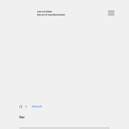
eva michielin
the art of transformation
>
Artwork
fier