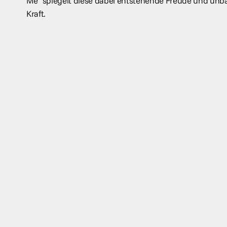
Me“ spiegelt diese dabei entstehende Freude und unbä
Kraft.