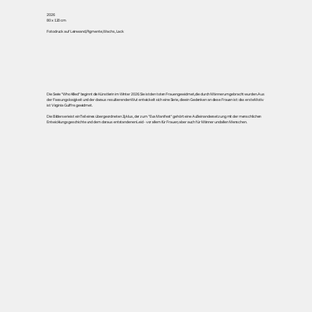
2026
80 x 120 cm
Fotodruck auf Leinwand, Pigmente, Wachs, Lack
Die Serie "Who Killed" beginnt die Künstlerin im Winter 2026. Sie ist den toten Frauen gewidmet, die durch Männer umgebracht wurden. Aus
der Fassungslosigkeit und der daraus resultierenden Wut entwickelt sich eine Serie, die ein Gedenken an diese Frauen ist: das erste Motiv
ist Virginia Guiffre gewidmet.
Die Bilderserie ist ein Teil eines übergeordneten Zyklus, der zum "Eva Manifest" gehört: eine Außeinandersetzung mit der menschlichen
Entwicklungsgeschichte und dem daraus entstandenen Leid - vor allem für Frauen, aber auch für Männer und allen Menschen.