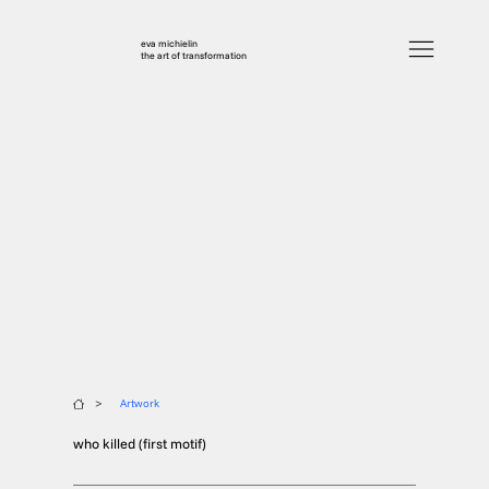
eva michielin
the art of transformation
>
Artwork
who killed (first motif)